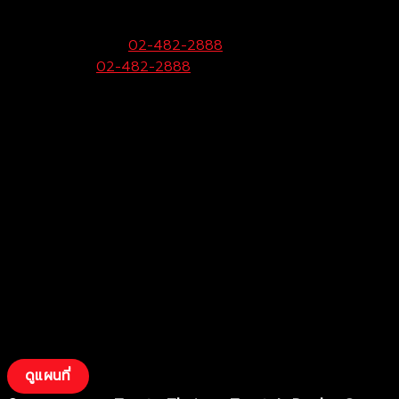
99 หมู่ 6 ถ.พุทธมณฑลสาย 4 ต.กระทุ่มล้ม
อ.สามพราน จ.นครปฐม 73220
ฝ่ายขายและบริการ:
02-482-2888
Call Center:
02-482-2888
Fax:
02-482-2929
ดูแผนที่