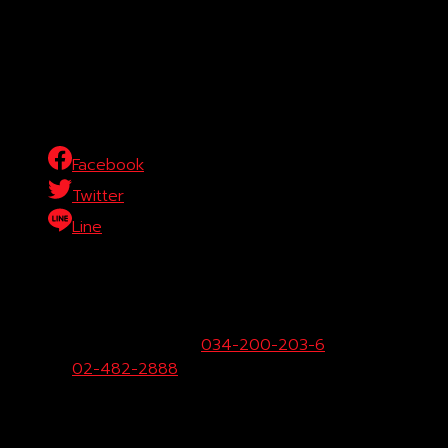
Facebook
Twitter
Line
บริษัท โตโยต้าท่าจีน ผู้จำหน่ายโตโยต้า จำกัด (สำนักงานใหญ่)
29/1 หมู่ 10 ถ.เพชรเกษม ต.สระกะเทียม อ.เมือง จ.นครปฐม
73000
ฝ่ายขายและบริการ:
034-200-203-6
Call
Center:
02-482-2888
Fax:
034-200-207