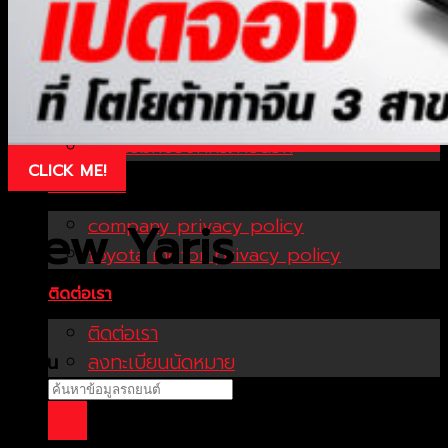
บริการของเรา
ศูนย์บริการทั่วไป
ศูนย์บริการและอู่สี
บริการเสริม
กิจกรรมกับองค์กรภายนอก
CLICK ME!
เกี่ยวกับเรา
company privacy policy
New Yaris
toyota motor privacy policy
ติดต่อเรา
ติดต่อเรา
ลงทะเบียนนัดหมาย
เริ่มต้น
559,000 บาท