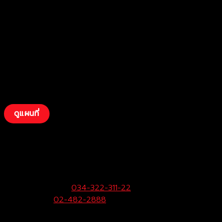
ดูแผนที่
บริษัท โตโยต้าท่าจีน ผู้จำหน่ายโตโยต้า จำกัด
(สามพราน)
33/9 หมู่ 3 ต.ยายชา อ.สามพราน จ.นครปฐม 73110
ฝ่ายขายและบริการ:
034-322-311-22
Call Center:
02-482-2888
Fax:
034-322-323