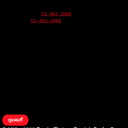
99 หมู่ 6 ถ.พุทธมณฑลสาย 4 ต.กระทุ่มล้ม
อ.สามพราน จ.นครปฐม 73220
ฝ่ายขายและบริการ:
02-482-2888
Call Center:
02-482-2888
Fax:
02-482-2929
ดูแผนที่