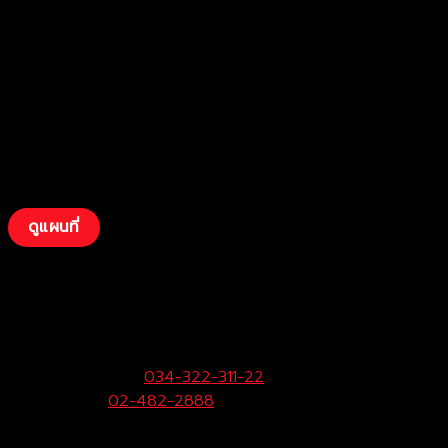
ดูแผนที่
บริษัท โตโยต้าท่าจีน ผู้จำหน่ายโตโยต้า จำกัด
(สามพราน)
33/9 หมู่ 3 ต.ยายชา อ.สามพราน จ.นครปฐม 73110
ฝ่ายขายและบริการ:
034-322-311-22
Call Center:
02-482-2888
Fax:
034-322-323