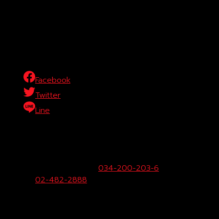
Facebook
Twitter
Line
บริษัท โตโยต้าท่าจีน ผู้จำหน่ายโตโยต้า จำกัด (สำนักงานใหญ่)
29/1 หมู่ 10 ถ.เพชรเกษม ต.สระกะเทียม อ.เมือง จ.นครปฐม
73000
ฝ่ายขายและบริการ:
034-200-203-6
Call
Center:
02-482-2888
Fax:
034-200-207