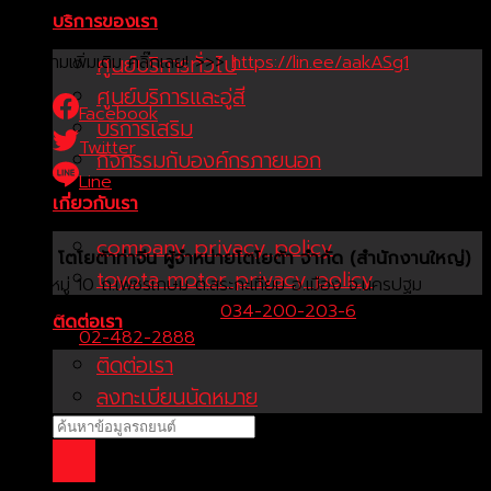
พิเศษ! โปรโมชั่นเดือนนี้เท่านั้น จองวันนี้รับข้อเสนอสุดคุ้ม + ของแถม
บริการของเรา
จัดเต็ม
สอบถามเพิ่มเติม คลิ๊กเลย! >>>
https://lin.ee/aakASg1
ศูนย์บริการทั่วไป
ศูนย์บริการและอู่สี
Facebook
บริการเสริม
Twitter
กิจกรรมกับองค์กรภายนอก
Line
เกี่ยวกับเรา
company privacy policy
บริษัท โตโยต้าท่าจีน ผู้จำหน่ายโตโยต้า จำกัด (สำนักงานใหญ่)
toyota motor privacy policy
29/1 หมู่ 10 ถ.เพชรเกษม ต.สระกะเทียม อ.เมือง จ.นครปฐม
73000
ฝ่ายขายและบริการ:
034-200-203-6
Call
ติดต่อเรา
Center:
02-482-2888
Fax:
034-200-207
ติดต่อเรา
ลงทะเบียนนัดหมาย