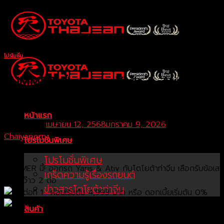
Skip
to
content
โปรโมชั่น
SUMMER นี้! ออกรถ Yaris & Ativ กับโต
โยต้าท่าจีน เลือกรับข้อเสนอสุดว๊าว 2 ต่อ
หน้าแรก
Posted on
เมษายน 12, 2568
มกราคม 9, 2026
by
Chaiyaporn
โปรโมชั่นพิเศษ
โปรโมชั่นพิเศษ
SUMMER นี้! ออกรถ Yaris & Ativ กับโตโยต้าท่าจีน เลือกรับข้อเส
เกร็ดความรู้เรื่องรถยนต์
นอสุดว๊าว 2 ต่อ
ข่าวสารโตโยต้าท่าจีน
ต่อที่ 1 : ผ่อนเริ่มต้น 4,993 บาท หรือ ดอกเบี้ยเริ่มต้น 0%
ต่อที่ 2 : ฟรี! ชุดแต่ง LUSSO หรือ ฟรี ประกันภัยชั้น 1
สินค้า