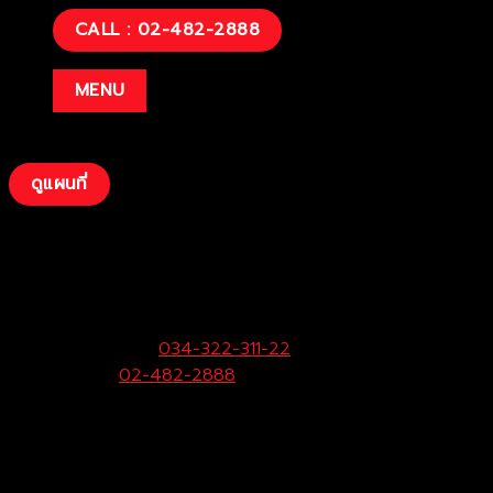
CALL : 02-482-2888
MENU
ดูแผนที่
บริษัท โตโยต้าท่าจีน ผู้จำหน่ายโตโยต้า จำกัด
(สามพราน)
33/9 หมู่ 3 ต.ยายชา อ.สามพราน จ.นครปฐม 73110
ฝ่ายขายและบริการ:
034-322-311-22
Call Center:
02-482-2888
Fax:
034-322-323