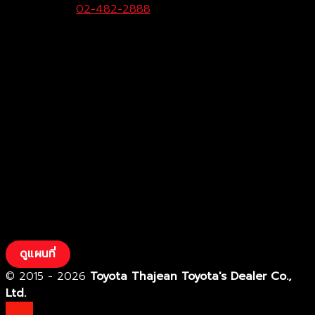
Call Center:
02-482-2888
Fax:
02-482-2929
ดูแผนที่
© 2015 - 2026
Toyota Thajean Toyota's Dealer Co.,
Ltd.