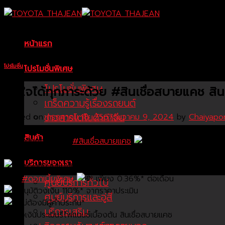
Skip
to
content
หน้าแรก
โปรโมชั่น
โปรโมชั่นพิเศษ
โปรโมชั่นพิเศษ
เบาใจได้ทุกภาระด้วย #สินเชื่อสบายแคช สินเช
เกร็ดความรู้เรื่องรถยนต์
ข่าวสารโตโยต้าท่าจีน
Posted on
กรกฎาคม 18, 2567
ธันวาคม 9, 2024
by
Chaiyapo
สินค้า
เบาใจได้ทุกภาระด้วย
#สินเชื่อสบายแคช
สินเชื่อรีไฟแนนซ์เพื่อคนมีรถที่ โตโยต้า ลีสซิ่ง
บริการของเรา
พร้อมช่วยแบ่งเบาภาระให้เจ้าของรถ ทุกยี่ห้อ ทุกรุ่น
ด้วย
#ดอกเบี้ยพิเศษ
เพียง 0.36%* ต่อเดือน
ศูนย์บริการทั่วไป
อนุมัติวงเงิน 110%* จากราคาประเมิน
ศูนย์บริการและอู่สี
ไม่ต้องมีผู้ค้ำประกัน*
บริการเสริม
เช็กวงเงินประเมินรีไฟแนนซ์เบื้องต้น สินเชื่อสบายแคช