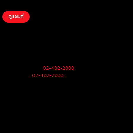
ดูแผนที่
บริษัท โตโยต้าท่าจีน ผู้จำหน่ายโตโยต้า จำกัด
(พุทธมณฑลสาย 4)
99 หมู่ 6 ถ.พุทธมณฑลสาย 4 ต.กระทุ่มล้ม
อ.สามพราน จ.นครปฐม 73220
ฝ่ายขายและบริการ:
02-482-2888
Call Center:
02-482-2888
Fax:
02-482-2929