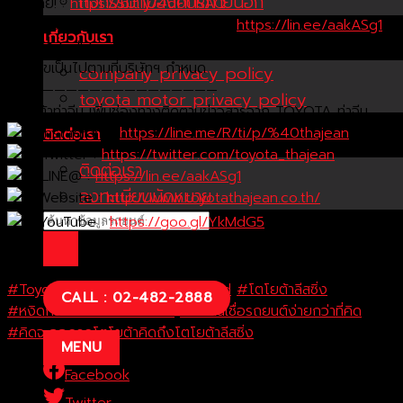
กิจกรรมกับองค์กรภายนอก
คลิกเลย! :
https://bit.ly/4d0URAQ
ติดต่อสอบถามรายละเอียดเพิ่มเติม >>>
https://lin.ee/aakASg1
เกี่ยวกับเรา
หรือโทร Cell Center : 02-4822888
เงื่อนไขเป็นไปตามที่บริษัทฯ กำหนด
company privacy policy
——————————————————
toyota motor privacy policy
โตโยต้าท่าจีน เพิ่มช่องทางติดตามข่าวสารจาก TOYOTA ท่าจีน
Instagram :
https://line.me/R/ti/p/%40thajean
ติดต่อเรา
Twitter :
https://twitter.com/toyota_thajean
ติดต่อเรา
LINE@ :
https://lin.ee/aakASg1
ลงทะเบียนนัดหมาย
Website :
http://www.toyotathajean.co.th/
YouTube :
https://goo.gl/YkMdG5
* เงื่อนไขเป็นไปตามที่บริษัทฯ กำหนด
.
#Toyota
#ToyotaLeasingThailand
#โตโยต้าลีสซิ่ง
CALL : 02-482-2888
#หงิดกว่าที่ค่ายง่ายกว่าที่คิด
#ขอสินเชื่อรถยนต์ง่ายกว่าที่คิด
#คิดจะออกรถโตโยต้าคิดถึงโตโยต้าลีสซิ่ง
MENU
Facebook
Twitter