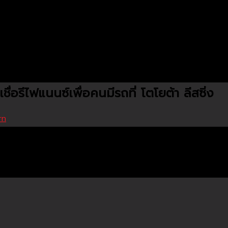
ื่อรีไฟแนนซ์เพื่อคนมีรถที่ โตโยต้า ลีสซิ่ง
rn