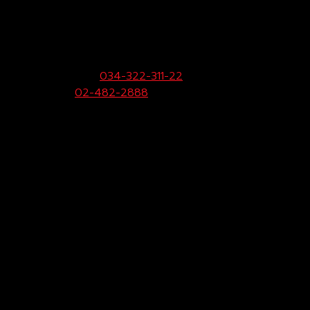
บริษัท โตโยต้าท่าจีน ผู้จำหน่ายโตโยต้า จำกัด
(สามพราน)
33/9 หมู่ 3 ต.ยายชา อ.สามพราน จ.นครปฐม 73110
ฝ่ายขายและบริการ:
034-322-311-22
Call Center:
02-482-2888
Fax:
034-322-323