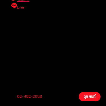
Line
บริษัท โตโยต้าท่าจีน ผู้จำหน่ายโตโยต้า จำกัด (สำนักงานใหญ่)
29
Center:
02-482-2888
Fax:
034-200-207
ดูแผนที่