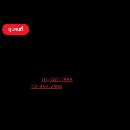
ดูแผนที่
บริษัท โตโยต้าท่าจีน ผู้จำหน่ายโตโยต้า จำกัด
(พุทธมณฑลสาย 4)
99 หมู่ 6 ถ.พุทธมณฑลสาย 4 ต.กระทุ่มล้ม
อ.สามพราน จ.นครปฐม 73220
ฝ่ายขายและบริการ:
02-482-2888
Call Center:
02-482-2888
Fax:
02-482-2929