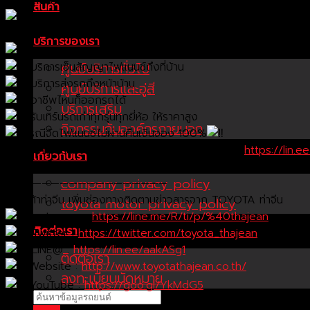
ออกรถง่าย ใช้เงินน้อย เก็บเงินไว้ลงทุน ต้องที่โตโยต้าท่าจีน
สินค้า
ฟรีดาวน์! หรือเลือกผ่อนถูกก็จัดให้
คุณเองก็ออกรถได้ง่ายๆ ที่โตโยต้าท่าจีน
บริการของเรา
บริการจองรถระบบ Online ผ่านบัญชีบริษัท
บริการเซ็นสัญญาไฟแนนช์ถึงที่บ้าน
ศูนย์บริการทั่วไป
บริการส่งรถถึงหน้าบ้าน
ศูนย์บริการและอู่สี
อาชีพไหนก็ออกรถได้
บริการเสริม
รับเทิร์นรถเก่าทุกรุ่นทุกยี่ห้อ ให้ราคาสูง
กิจกรรมกับองค์กรภายนอก
กรณีจัดไฟแนนซ์ไม่ผ่านคืนเงินจอง 100%
สนใจออกรถใหม่ หรือนัดหมายเข้ารับบริการ คลิ๊ก >>>
https://lin.
เกี่ยวกับเรา
*เงื่อนไขเป็นไปตามที่บริษัทฯกำหนด
company privacy policy
——————————————————
โตโยต้าท่าจีน เพิ่มช่องทางติดตามข่าวสารจาก TOYOTA ท่าจีน
toyota motor privacy policy
Instagram :
https://line.me/R/ti/p/%40thajean
ติดต่อเรา
Twitter :
https://twitter.com/toyota_thajean
LINE@ :
https://lin.ee/aakASg1
ติดต่อเรา
Website :
http://www.toyotathajean.co.th/
ลงทะเบียนนัดหมาย
YouTube :
https://goo.gl/YkMdG5