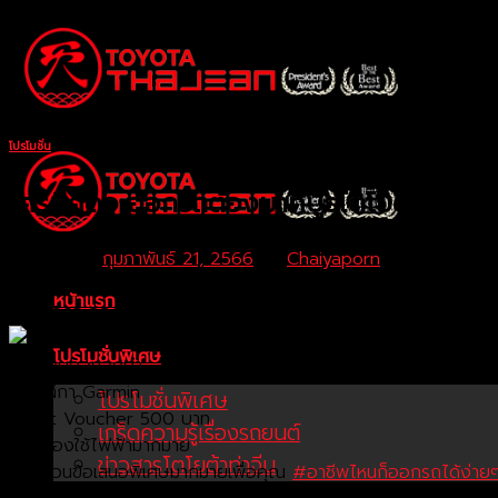
Skip
to
content
โปรโมชั่น
ใครที่คิดจะออกรถต้องมาที่บูธโตโยต้าท่าจีน 
Posted on
กุมภาพันธ์ 21, 2566
by
Chaiyaporn
หน้าแรก
ใครที่คิดจะออกรถต้องมาที่บูธโตโยต้าท่าจีน ณ Makro ศาลายา วันที่ 
จองรถกระบะทุกรุ่น! ลุ้นรับของรางวัลมากมาย
โปรโมชั่นพิเศษ
– สร้อยคอทองคำ
– นาฬิกา Garmin
โปรโมชั่นพิเศษ
– Gift Voucher 500 บาท
เกร็ดความรู้เรื่องรถยนต์
– เครื่องใช้ไฟฟ้ามากมาย
ข่าวสารโตโยต้าท่าจีน
ยกขบวนข้อเสนอพิเศษมากมายเพื่อคุณ
#อาชีพไหนก็ออกรถได้ง่าย