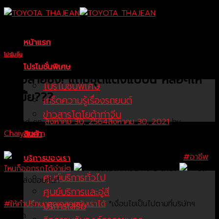
Skip
to
content
หน้าแรก
โปรโมชั่น
โปรโมชั่นพิเศษ
ว่าไงสายซิ่ง! แถมชุดแต่งแบบนี้ หล่อๆให้
โปรโมชั่นพิเศษ
สนมั้ย???
เกร็ดความรู้เรื่องรถยนต์
ข่าวสารโตโยต้าท่าจีน
Posted on
สิงหาคม 30, 2564
สิงหาคม 30, 2021
by
Chaiyaporn
สินค้า
ว่าไงสายซิ่ง! แถมชุดแต่งแบบนี้ หล่อๆให้ สนมั้ย???
#อาชีพ
บริการของเรา
ไหนก็ออกรถได้ง่าย่ๆ
ที่โตโยต้าท่าจีน ทั้ง 3 สาขา
รถ
ศูนย์บริการทั่วไป
พร้อมส่งมอบทันที
ศูนย์บริการและอู่สี
#ให้คำปรึกษาทุกเคสคุยกับเราได้
*เงื่อนไขเป็นไปตามที่บริษัทฯ
บริการเสริม
กำหนด