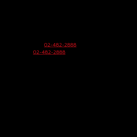
บริษัท โตโยต้าท่าจีน ผู้จำหน่ายโตโยต้า จำกัด
(พุทธมณฑลสาย 4)
99 หมู่ 6 ถ.พุทธมณฑลสาย 4 ต.กระทุ่มล้ม
อ.สามพราน จ.นครปฐม 73220
ฝ่ายขายและบริการ:
02-482-2888
Call Center:
02-482-2888
Fax:
02-482-2929