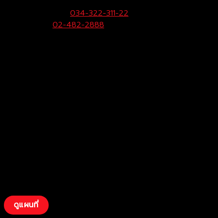
33/9 หมู่ 3 ต.ยายชา อ.สามพราน จ.นครปฐม 73110
ฝ่ายขายและบริการ:
034-322-311-22
Call Center:
02-482-2888
Fax:
034-322-323
ดูแผนที่