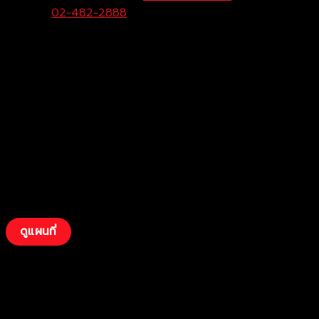
Center:
02-482-2888
Fax:
034-200-207
ดูแผนที่
บริษัท โตโยต้าท่าจีน ผู้จำหน่ายโตโยต้า จำกัด
(สามพราน)