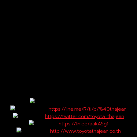
การเสื่อมสภาพเนื่องจากการขาดการดูแลรักษา การใช้งาน
อย่างไม่ถูกต้อง รวมทั้งการจัดเก็บรถไว้ในสถานที่ที่ไม่เหมาะสม
การปรับตั้งหรือซ่อมจากศูนย์บริการอื่นๆ ที่ไม่ใช่ศูนย์บริการ
มาตรฐานของโตโยต้า
ความเสียหายจากอุบัติเหตุหรือเป็นผลมาจากอุบัติเหตุ เช่น
สะเก็ดหิน, รอยขีดข่วน
ความเสียหายและค่าใช้จ่ายที่นอกเหนือการรับประกัน เช่น ค่าที่
พัก ค่าน้ำมัน ค่าโทรศัพท์ ค่าเสียเวลา ความเสียหายทาง
ธุรกิจ ฯลฯ
—————————————-
โตโยต้าท่าจีน เพิ่มช่องทางติดตามข่าวสารจาก TOYOTA ท่าจีน
Facebook : TOYOTA_Thajean
Instagram :
https://line.me/R/ti/p/%40thajean
Twitter :
https://twitter.com/toyota_thajean
LINE@ :
https://lin.ee/aakASg1
Website :
http://www.toyotathajean.co.th