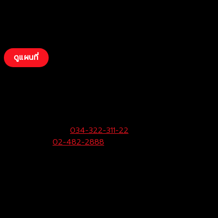
ดูแผนที่
บริษัท โตโยต้าท่าจีน ผู้จำหน่ายโตโยต้า จำกัด
(สามพราน)
33/9 หมู่ 3 ต.ยายชา อ.สามพราน จ.นครปฐม 73110
ฝ่ายขายและบริการ:
034-322-311-22
Call Center:
02-482-2888
Fax:
034-322-323