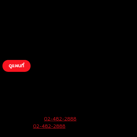
ดูแผนที่
บริษัท โตโยต้าท่าจีน ผู้จำหน่ายโตโยต้า จำกัด
(พุทธมณฑลสาย 4)
99 หมู่ 6 ถ.พุทธมณฑลสาย 4 ต.กระทุ่มล้ม
อ.สามพราน จ.นครปฐม 73220
ฝ่ายขายและบริการ:
02-482-2888
Call Center:
02-482-2888
Fax:
02-482-2929