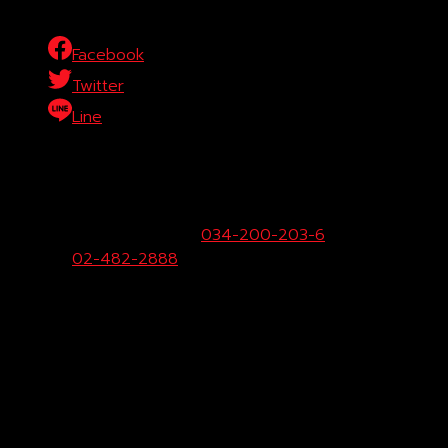
Facebook
Twitter
Line
บริษัท โตโยต้าท่าจีน ผู้จำหน่ายโตโยต้า จำกัด (สำนักงานใหญ่)
29/1 หมู่ 10 ถ.เพชรเกษม ต.สระกะเทียม อ.เมือง จ.นครปฐม
73000
ฝ่ายขายและบริการ:
034-200-203-6
Call
Center:
02-482-2888
Fax:
034-200-207