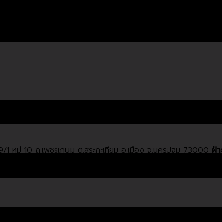
/1 หมู่ 10 ถ.เพชรเกษม ต.สระกะเทียม อ.เมือง จ.นครปฐม 73000
ฝ่