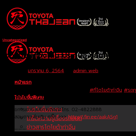
Skip
to
content
Uncategorized
เจอแบบนี้ต้องโดน ประกันอู่ ซ่อมศูนย์ได้ #ที่
Posted on
มกราคม 6, 2564
by
admin web
หน้าแรก
เจอแบบนี้ต้องโดนนนน ประกันอู่ ซ่อมศูนย์ได้
#ที่โตโยต้าท่าจีน
#รถทุก
– สระกะเทียม – สามพราน – สาย 4
โปรโมชั่นพิเศษ
โปรโมชั่นพิเศษ
เงื่อนไขการเข้ารับบริการติดต่อโทร. 02-4822888
ติดต่อสอบถามเพิ่มเติม คลิ๊ก >>>
https://lin.ee/aakASg1
เกร็ดความรู้เรื่องรถยนต์
ข่าวสารโตโยต้าท่าจีน
—————————————-