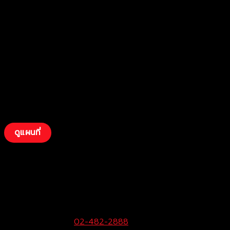
ดูแผนที่
บริษัท โตโยต้าท่าจีน ผู้จำหน่ายโตโยต้า จำกัด
(พุทธมณฑลสาย 4)
99 หมู่ 6 ถ.พุทธมณฑลสาย 4 ต.กระทุ่มล้ม
อ.สามพราน จ.นครปฐม 73220
ฝ่ายขายและบริการ:
02-482-2888