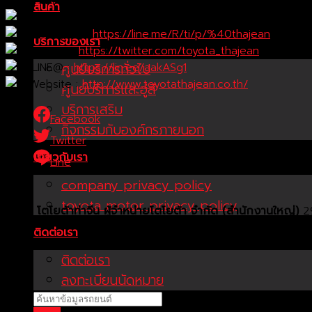
โตโยต้าท่าจีน เพิ่มช่องทางติดตามข่าวสารจาก TOYOTA ท่าจีน
สินค้า
Facebook : TOYOTA_Thajean
Instagram :
https://line.me/R/ti/p/%40thajean
บริการของเรา
Twitter :
https://twitter.com/toyota_thajean
LINE@ :
https://lin.ee/aakASg1
ศูนย์บริการทั่วไป
Website :
http://www.toyotathajean.co.th/
ศูนย์บริการและอู่สี
บริการเสริม
Facebook
กิจกรรมกับองค์กรภายนอก
Twitter
เกี่ยวกับเรา
Line
company privacy policy
toyota motor privacy policy
บริษัท โตโยต้าท่าจีน ผู้จำหน่ายโตโยต้า จำกัด (สำนักงานใหญ่)
29
ติดต่อเรา
ติดต่อเรา
ลงทะเบียนนัดหมาย