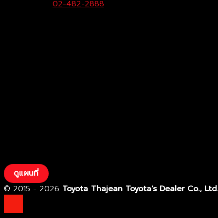
Call Center:
02-482-2888
Fax:
02-482-2929
ดูแผนที่
© 2015 - 2026
Toyota Thajean Toyota's Dealer Co., Ltd