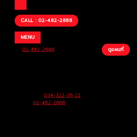
CALL : 02-482-2888
MENU
Center:
02-482-2888
Fax:
034-200-207
ดูแผนที่
บริษัท โตโยต้าท่าจีน ผู้จำหน่ายโตโยต้า จำกัด
(สามพราน)
33/9 หมู่ 3 ต.ยายชา อ.สามพราน จ.นครปฐม 73110
ฝ่ายขายและบริการ:
034-322-311-22
Call Center:
02-482-2888
Fax:
034-322-323