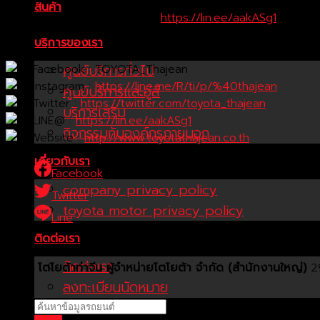
เงื่อนไขการเข้ารับบริการติดต่อโทร. 02-4822888
สินค้า
ติดต่อสอบถามเพิ่มเติม คลิ๊ก >>>
https://lin.ee/aakASg1
—————————————-
บริการของเรา
โตโยต้าท่าจีน เพิ่มช่องทางติดตามข่าวสารจาก TOYOTA ท่าจีน
Facebook : TOYOTA_Thajean
ศูนย์บริการทั่วไป
Instagram :
https://line.me/R/ti/p/%40thajean
ศูนย์บริการและอู่สี
Twitter :
https://twitter.com/toyota_thajean
บริการเสริม
LINE@ :
https://lin.ee/aakASg1
กิจกรรมกับองค์กรภายนอก
Website :
http://www.toyotathajean.co.th
เกี่ยวกับเรา
Facebook
company privacy policy
Twitter
toyota motor privacy policy
Line
ติดต่อเรา
ติดต่อเรา
บริษัท โตโยต้าท่าจีน ผู้จำหน่ายโตโยต้า จำกัด (สำนักงานใหญ่)
29
ลงทะเบียนนัดหมาย