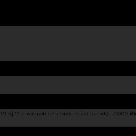
/1 หมู่ 10 ถ.เพชรเกษม ต.สระกะเทียม อ.เมือง จ.นครปฐม 73000
ฝ่