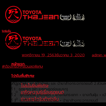
Skip
to
content
โปรโมชั่น
#ต้องกรี๊ดๆๆส่วนลดพิเศษ 15%-20%
Posted on
พฤศจิกายน 19, 2563
ธันวาคม 3, 2020
by
admin 
หน้าแรก
#ต้องกรี๊ดๆๆส่วนลดพิเศษ
15%-20%จะเปลี่ยนแยกทีละรายการหรือจะเป
– กลุ่มผ้า เบรกและโช๊คอัพ
โปรโมชั่นพิเศษ
– กลุ่มไส้กรอง ได้แก่ไส้กรองแอร์ ไส้กรองอากาศ และไส้ก รองเชื้อ
– กลุ่มที่ปัดน้าฝน, ยางปัดน้าฝน และ น้ายาล้างกระจกรถยนต์ 2.ส่วนล
โปรโมชั่นพิเศษ
– ชุดที่ 1 : ชุดเบรก (ผ้า เบรก+ชุดซ่อมเบรก)
เกร็ดความรู้เรื่องรถยนต์
– ชุดที่ 2 : ชุดโช๊คอัพ (กระบอก + ยางกันกระแทก + ยางกันฝุ่น + เบ้
ข่าวสารโตโยต้าท่าจีน
– ชุดที่ 3 : ชุดที่ปัดน้าฝน (ใบปัดน้าฝน + น้ายาล้างกระจกรถยนต์