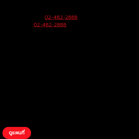
99 หมู่ 6 ถ.พุทธมณฑลสาย 4 ต.กระทุ่มล้ม
อ.สามพราน จ.นครปฐม 73220
ฝ่ายขายและบริการ:
02-482-2888
Call Center:
02-482-2888
Fax:
02-482-2929
ดูแผนที่