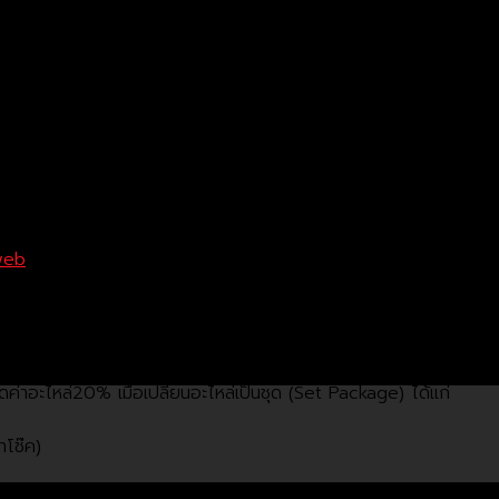
web
ลี่ยนยกชุด 1.ส่วนลดค่าอะไหล่ 15% สาหรับกลุ่มอะไหล่ ได้แก่
เพลิง
ดค่าอะไหล่20% เมื่อเปลี่ยนอะไหล่เป็นชุด (Set Package) ได้แก่
าโช๊ค)