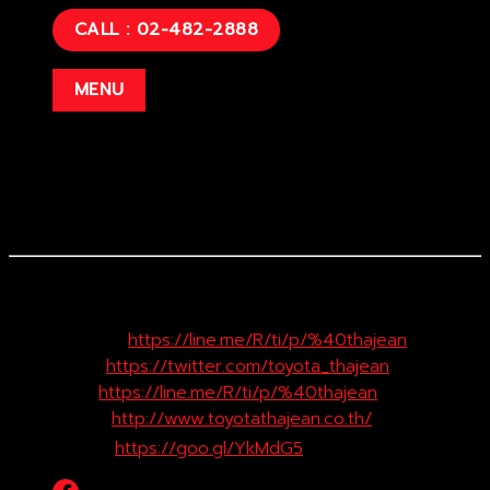
เนื้อยางก็จะมีอายุการใช้งานที่ยาวนานนั่นเองค่ะ
CALL : 02-482-2888
ส่วนเหตุผลอื่น ๆ คงเป็นเรื่องของความสวยงาม เพื่อน ๆ ลอง
จินตนาการถึงยางสีอื่น ๆ คงจะดูแปลกตาไปเสียหน่อย ยิ่งต้องเจอ
MENU
กับการเสียดสีบนพื้นถนนตลอดเวลายาวนานหลายปี ผมเชื่อว่าสภาพ
มันคงจะไม่น่าดูเอาสุด ๆ เลย เนื่องจากสีดำเป็นสีเดียวที่ไม่ต้อง
ทำความสะอาดอะไรมาก แค่ล้างแล้วก็เคลือบด้วยน้ำยาเคลือบยาง
แค่นี้ยางก็จะดูใหม่แล้วค่ะ
โตโยต้าท่าจีน เพิ่มช่องทางติดตามข่าวสารจ
าก TOYOTA ท่าจีน
👥
Facebook : TOYOTA_Thajean
📸
Instagram :
https://line.me/R/ti/p/
%40thajean
📩
Twitter :
https://twitter.com/
toyota_thajean
📱
LINE@ :
https://line.me/R/ti/p/
%40thajean
⭐
Website :
http://
www.toyotathajean.co.th/
▶
YouTube :
https://goo.gl/YkMdG5