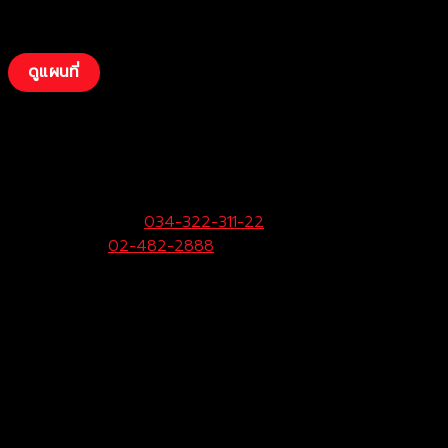
ดูแผนที่
บริษัท โตโยต้าท่าจีน ผู้จำหน่ายโตโยต้า จำกัด
(สามพราน)
33/9 หมู่ 3 ต.ยายชา อ.สามพราน จ.นครปฐม 73110
ฝ่ายขายและบริการ:
034-322-311-22
Call Center:
02-482-2888
Fax:
034-322-323