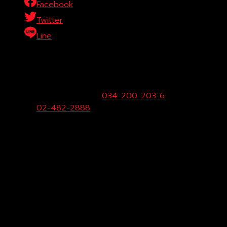
Facebook
Twitter
Line
บริษัท โตโยต้าท่าจีน ผู้จำหน่ายโตโยต้า จำกัด (สำนักงานใหญ่)
29/1 หมู่ 10 ถ.เพชรเกษม ต.สระกะเทียม อ.เมือง จ.นครปฐม
73000
ฝ่ายขายและบริการ:
034-200-203-6
Call
Center:
02-482-2888
Fax:
034-200-207