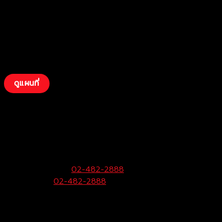
ดูแผนที่
บริษัท โตโยต้าท่าจีน ผู้จำหน่ายโตโยต้า จำกัด
(พุทธมณฑลสาย 4)
99 หมู่ 6 ถ.พุทธมณฑลสาย 4 ต.กระทุ่มล้ม
อ.สามพราน จ.นครปฐม 73220
ฝ่ายขายและบริการ:
02-482-2888
Call Center:
02-482-2888
Fax:
02-482-2929