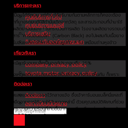
ถ้าเป็นคำตอบแรกที่เข้าใจได้ง่ายที่สุดก็คือ สีดำนี่แหละ เหมาะกับการใช้
บริการของเรา
เป็นยางรถยนต์ที่สุดแล้ว เพราะสีดำจะไม่เห็นรอยขีดข่วน เลอะเทอะ
เปรอะเปื้อนได้ชัดเจน แต่ถ้าจะให้อธิบายกันตามหลักการก็คงจะต้อง
ศูนย์บริการทั่วไป
ตอบว่าที่ยางรถยนต์มีสีดำนั้นเกิดจากวัสดุ และสารประกอบที่นำมาใช้
ศูนย์บริการและอู่สี
ในการผลิตยางนั่นเอง ! ในกระบวนการผลิต โรงงานผลิตยางรถยนต์
บริการเสริม
จะเติมสาร “คาร์บอนแบล็ค” (Carbon Black) ลงไปผสมกับเนื้อยาง
กิจกรรมกับองค์กรภายนอก
ซึ่งคาร์บอนแบล็คไม่ใช่คาร์บอนในรูปทั่ว ๆ ไป เหมือนถ่านหุงข้าว
หรือไส้ดินสอกด แต่คาร์บอนแบล็คได้มาจากกระบวนการเผากากสาร
เกี่ยวกับเรา
เคมีที่เหลือจากโรงงานผลิตปิโตรเลียม โดยเฉพาะในส่วนที่เป็นดอก
ยาง จะมีคาร์บอนแบล็คเป็นองค์ประกอบถึง 25%
company privacy policy
toyota motor privacy policy
อีกหนึ่งเหตุผลที่ยางรถยนต์ต้องเป็นสีดำอย่างที่เราเห็นกัน ก็เพราะ
ต้องเผชิญกับสภาพแวดล้อมที่หนักหนาสารพัด ไม่ว่าจะเป็นการเสียดสี
ติดต่อเรา
กับพื้นถนนไม่รู้ว่ากี่หมื่นกิโลเมตรตลอดอายุการใช้งาน ไหนจะยังต้อง
ติดต่อเรา
เจอกับแสงแดดขณะจอดไว้กลางแจ้ง ซึ่งเจ้าคาร์บอนแบล็คนี่แหละที่
จะช่วยยืดอายุการใช้งานให้กับยางเหล่านี้ ด้วยคุณสมบัติพิเศษที่ช่วย
ลงทะเบียนนัดหมาย
ในการกระจายความร้อนที่เกิดขึ้นจากการเสียดสีระหว่างหน้ายางกับ
พื้นถนน ไม่ให้เกิดความร้อน ณ จุดใดจุดหนึ่งมากเกินไป เมื่อความ
ร้อนกระจายไปทั่วเนื้อยาง และค่อย ๆ ปล่อยออกสู่อากาศภายนอก