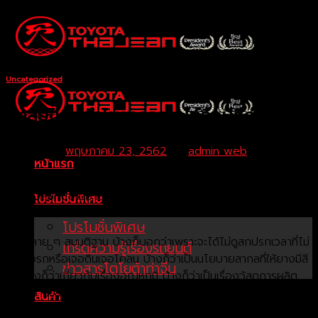
Skip
to
content
Uncategorized
สงสัยไหม ทำไมยางรถยนต์ถึงมีสีดำ
Posted on
พฤษภาคม 23, 2562
by
admin web
หน้าแรก
“เคยสงสัยกันไหมยางรถยนต์ที่เราเห็นกันจนชินตาอยู่ทุกวัน ทำไมถึง
โปรโมชั่นพิเศษ
ต้องเป็นสีดำสนิท”
โปรโมชั่นพิเศษ
จากหลาย ๆ สมมติฐาน บ้างก็บอกว่าเพราะจะได้ไม่ดูสกปรกเวลาที่ไม่
เกร็ดความรู้เรื่องรถยนต์
ได้ล้างรถหรือเจอดินเจอโคลน บ้างก็ว่าเป็นนโยบายสากลที่ให้ยางมีสี
ข่าวสารโตโยต้าท่าจีน
ดำ บ้างก็ว่าเกี่ยวกับเรื่องอุณหภูมิ บ้างก็ว่าเป็นเรื่องวัสดุการผลิต
แล้วความจริงคืออะไรล่ะ
สินค้า