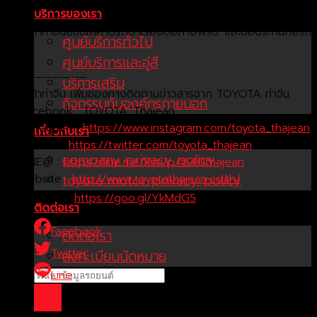
ค่าปรับล่าช้า )
บริการของเรา
โตโยต้าท่าจีนยินดีให้คำปรึ
กษาเรื่องต่อภาษีพรบ. และต่อประกันภัยรถ
ศูนย์บริการทั่วไป
ยนต์่
ศูนย์บริการและอู่สี
————————–
บริการเสริม
โตโยต้าท่าจีน เพิ่มช่องทางติดตามข่าวสารจ
าก TOYOTA ท่าจีน
กิจกรรมกับองค์กรภายนอก
👥
Facebook : TOYOTA_Thajean
📸
Instagram :
https://www.instagram.com/
toyota_thajean
เกี่ยวกับเรา
📩
Twitter :
https://twitter.com/
toyota_thajean
company privacy policy
📱
LINE@ :
https://line.me/R/ti/p/
%40thajean
toyota motor privacy policy
⭐
Website :
http://
www.toyotathajean.co.th/
▶
YouTube :
https://goo.gl/YkMdG5
ติดต่อเรา
Facebook
ติดต่อเรา
Twitter
ลงทะเบียนนัดหมาย
Line