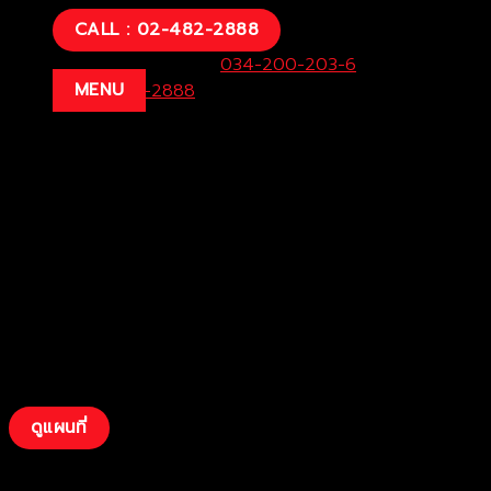
บริษัท โตโยต้าท่าจีน ผู้จำหน่ายโตโยต้า จำกัด (สำนักงานใหญ่)
CALL : 02-482-2888
29/1 หมู่ 10 ถ.เพชรเกษม ต.สระกะเทียม อ.เมือง จ.นครปฐม
73000
ฝ่ายขายและบริการ:
034-200-203-6
Call
MENU
Center:
02-482-2888
Fax:
034-200-207
ดูแผนที่