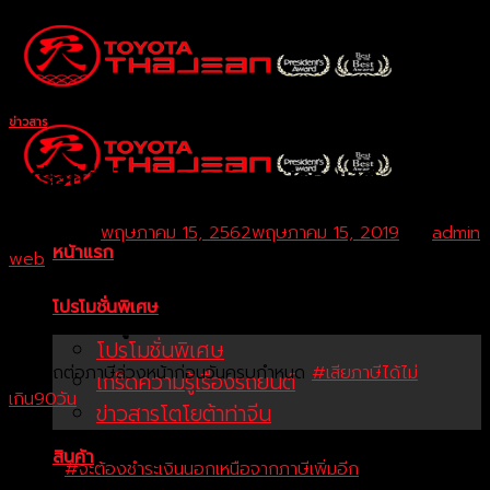
Skip
to
content
ข่าวสาร
รู้หรือไม่ เรื่อง: การต่อภาษีรถยนต์
Posted on
พฤษภาคม 15, 2562
พฤษภาคม 15, 2019
by
admin
หน้าแรก
web
โปรโมชั่นพิเศษ
รู้หรือไม่ เรื่อง: การต่อภาษีรถยนต์
โปรโมชั่นพิเศษ
สามารถต่อภาษีล่วงหน้าก่อนว
ันครบกำหนด
#เสียภาษีได้ไม่
เกร็ดความรู้เรื่องรถยนต์
เกิน90วัน
ข่าวสารโตโยต้าท่าจีน
!!!! กรณีถ้าไม่ได้เสียภาษีรถ ( ภาษีขาด ) หรือเสียภาษีรถช้ากว่าวันที
สินค้า
กำหนด
#จะต้องชำระเงินนอกเหนือจาก
ภาษีเพิ่มอีก
1% ต่อเดือน (