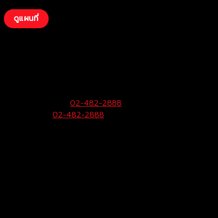
ดูแผนที่
บริษัท โตโยต้าท่าจีน ผู้จำหน่ายโตโยต้า จำกัด
(พุทธมณฑลสาย 4)
99 หมู่ 6 ถ.พุทธมณฑลสาย 4 ต.กระทุ่มล้ม
อ.สามพราน จ.นครปฐม 73220
ฝ่ายขายและบริการ:
02-482-2888
Call Center:
02-482-2888
Fax:
02-482-2929