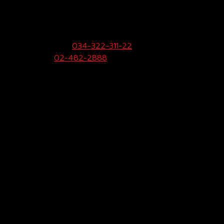
บริษัท โตโยต้าท่าจีน ผู้จำหน่ายโตโยต้า จำกัด
(สามพราน)
33/9 หมู่ 3 ต.ยายชา อ.สามพราน จ.นครปฐม 73110
ฝ่ายขายและบริการ:
034-322-311-22
Call Center:
02-482-2888
Fax:
034-322-323