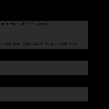
r 2.4J Plus ราคา 770,000 บาท เมื่อดาวน์ 5%
รือ ธนาคารธนชาต จำกัด (มหาชน)
รช่วยเหลือรถเสียฉุกเฉิน 24 ชั่วโมง ไม่รวม พ.ร.บ.