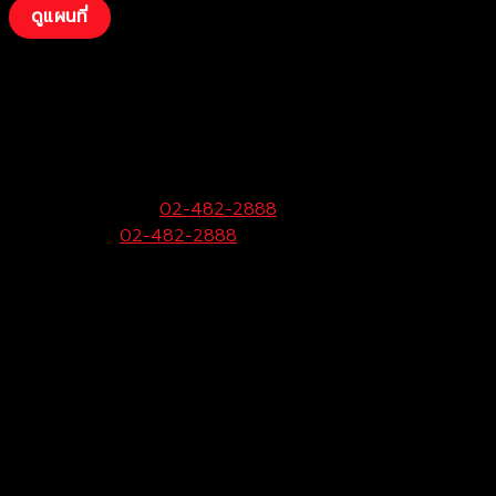
ดูแผนที่
บริษัท โตโยต้าท่าจีน ผู้จำหน่ายโตโยต้า จำกัด
(พุทธมณฑลสาย 4)
99 หมู่ 6 ถ.พุทธมณฑลสาย 4 ต.กระทุ่มล้ม
อ.สามพราน จ.นครปฐม 73220
ฝ่ายขายและบริการ:
02-482-2888
Call Center:
02-482-2888
Fax:
02-482-2929