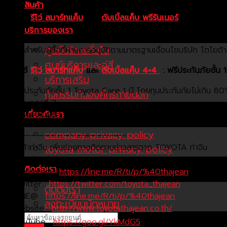
สินค้า
ไฮลักซ์
รีโว่ สมาร์ทแค็บ
และ
ดับเบิ้ลแค็บ พรีรันเนอร์
ดาวน์ 0.-
บริการของเรา
คำนวณจาก Hilux Revo รุ่น Smart Cab Prerunner 2.4J P
ศูนย์บริการทั่วไป
สำหรับผู้ซื้อที่ผ่านการอนุมัติตามมาตรฐานเงื่อนไขบริษัท โต
ศูนย์บริการและอู่สี
ไฮลักซ์
รีโว่ สมาร์ทแค็บ
และ
ดับเบิ้ลแค็บ 4×4
: ฟรีประกันภัยชั้น
บริการเสริม
ประกันภัยชั้น 1 Toyota Care 1 ปี โดยทุนประกันภัยไม่เกิน 80
กิจกรรมกับองค์กรภายนอก
บุคคลที่ 3
เกี่ยวกับเรา
สำหรับผู้ซื้อ ที่ผ่านการอนุมัติตามมาตรฐานเงื่อนไข บริษัท โตโย
company privacy policy
——————————————————-
โตโยต้าท่าจีน เพิ่มช่องทางติดตามข่าวสารจาก TOYOTA ท่าจีน
toyota motor privacy policy
👥
Facebook : TOYOTA_Thajean
ติดต่อเรา
📸
Instagram :
https://line.me/R/ti/p/%40thajean
📩
Twitter :
https://twitter.com/toyota_thajean
ติดต่อเรา
📱
LINE@ :
https://line.me/R/ti/p/%40thajean
ลงทะเบียนนัดหมาย
⭐
Website :
http://www.toyotathajean.co.th/
▶
YouTube :
https://goo.gl/YkMdG5