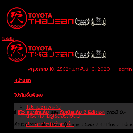
Skip
to
content
โปรโมชั่น
ซื้อไฮลักซ์ รีโว่ วันนี้ ดาวน์ 0.-*
Posted on
พฤษภาคม 10, 2562
กุมภาพันธ์ 10, 2020
by
admin
หน้าแรก
โปรโมชั่นพิเศษ
โปรโมชั่นพิเศษ
ไฮลักซ์
รีโว่ สมาร์ทแค็บ
และ
ดับเบิ้ลแค็บ Z Edition
ดาวน์ 0.-
เกร็ดความรู้เรื่องรถยนต์
ข่าวสารโตโยต้าท่าจีน
คำนวณจาก Hilux Revo รุ่น Smart Cab 2.4J Plus Z Editi
ผู้ซื้อที่ผ่านการอนุมัติตามมาตรฐานเงื่อนไขบริษัท โตโยต้า 