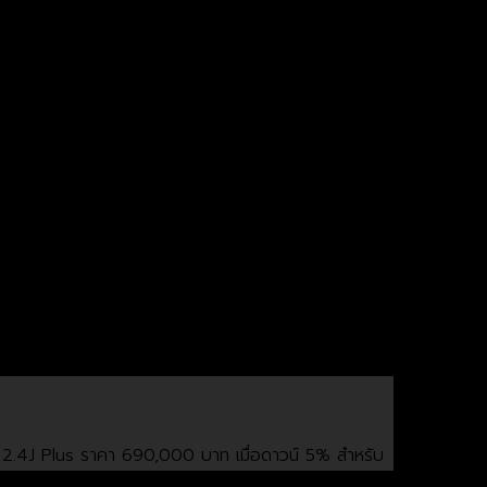
2.4J Plus ราคา 690,000 บาท เมื่อดาวน์ 5% สำหรับ
าคารธนชาต จำกัด (มหาชน)