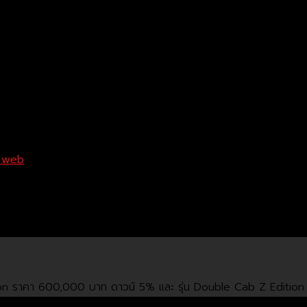
 web
ซื้อไฮลักซ์ รีโว่ วันนี้ ดาวน์ 0.-*
on ราคา 600,000 บาท ดาวน์ 5% และ รุ่น Double Cab Z Edition 
ลีสซิ่ง (ประเทศไทย) จำกัด, ธนาคารไทยพาณิชย์ จำกัด (มหาชน) หรือ ธน