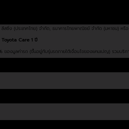
lus ราคา 672,000 บาท ดาวน์ 5% และ รุ่น Double Cab Prerunne
โยต้า ลีสซิ่ง (ประเทศไทย) จำกัด, ธนาคารไทยพาณิชย์ จำกัด (มหาชน) ห
 1 Toyota Care 1 ปี
% ของมูลค่ารถ (ขึ้นอยู่กับรุ่นรถภายใต้เงื่อนไขของแคมเปญ) รวมบริกา
ต้า ลีสซิ่ง (ประเทศไทย) จำกัด