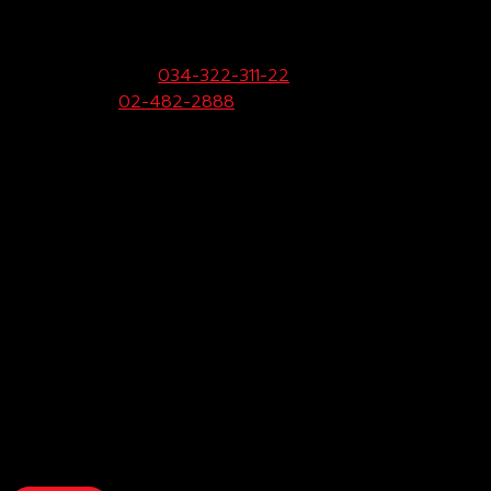
(สามพราน)
33/9 หมู่ 3 ต.ยายชา อ.สามพราน จ.นครปฐม 73110
ฝ่ายขายและบริการ:
034-322-311-22
Call Center:
02-482-2888
Fax:
034-322-323